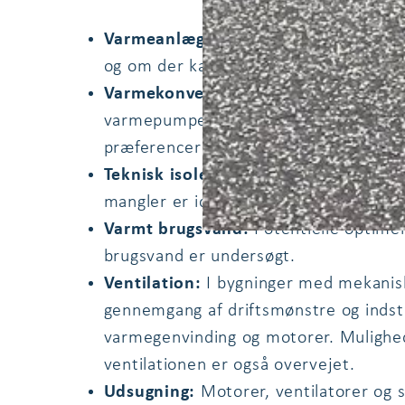
Varmeanlæg:
Her er det undersøgt, 
og om der kan etableres varmesænknin
Varmekonvertering:
Mulighederne for
varmepumper og fjernvarme er vurdere
præferencer og fremtidige varmeplan.
Teknisk isolering:
Standen af eksistere
mangler er identificeret.
Varmt brugsvand:
Potentielle optimer
brugsvand er undersøgt.
Ventilation:
I bygninger med mekanisk 
gennemgang af driftsmønstre og indst
varmegenvinding og motorer. Mulighed
ventilationen er også overvejet.
Udsugning:
Motorer, ventilatorer og s