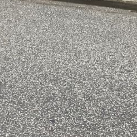
nnemført energiscreening og
ehuse, herunder borgerhuse og
etaljeret tilstandsvurdering, med et
et for vedligehold, samtidig med et
iltag. Ved besigtigelserne er
eret og vurderet, både ud fra den
derne for energioptimering: