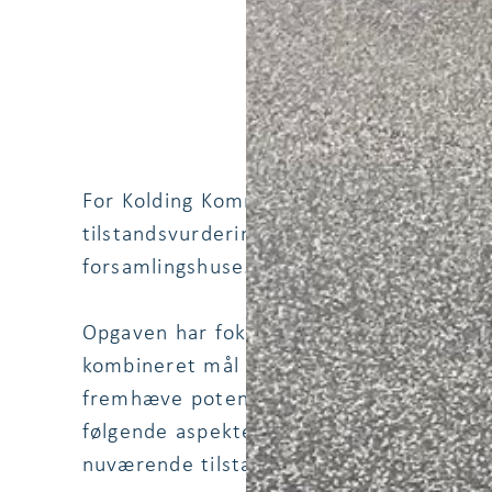
For Kolding Kommune har DEM i 2023 ge
tilstandsvurdering på 15 kultur- og folk
forsamlingshuse.
Opgaven har fokuseret på at udføre en d
kombineret mål om at identificere behov
fremhæve potentielle energibesparende t
følgende aspekter af bygningerne analys
nuværende tilstand samt ud fra mulighe