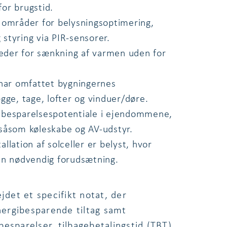
or brugstid.
e områder for belysningsoptimering,
styring via PIR-sensorer.
eder for sænkning af varmen uden for
 har omfattet bygningernes
ge, tage, lofter og vinduer/døre.
 besparelsespotentiale i ejendommene,
 såsom køleskabe og AV-udstyr.
lation af solceller er belyst, hvor
n nødvendig forudsætning.
jdet et specifikt notat, der
energibesparende tiltag samt
esparelser, tilbagebetalingstid (TBT)