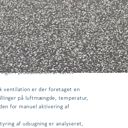
om centralvarmeanlæg kan optimeres,
g uden for brugstid.
 alternative opvarmningskilder som
t, i relation til kommunens
nde teknisk isolering er vurderet, og
inger i produktionen af varmt
ventilation er der foretaget en
illinger på luftmængde, temperatur,
en for manuel aktivering af
tyring af udsugning er analyseret,