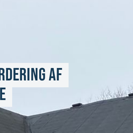
DERING AF 
E