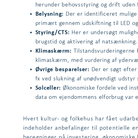
herunder behovsstyring og drift uden f
Belysning:
Der er identificeret mulig
primært gennem udskiftning til LED og 
Styring/CTS:
Her er undersøgt muligh
brugstid og aktivering af natsænkning.
Klimaskærm:
Tilstandsvurderingerne
klimaskærm, med vurdering af ydervæg
Øvrige besparelser:
Der er søgt efter
fx ved slukning af unødvendigt udstyr
Solceller:
Økonomiske fordele ved instal
data om ejendommens elforbrug var e
Hvert kultur- og folkehus har fået udarbe
indeholder anbefalinger til potentielle 
beregninger på investering, økonomiske b