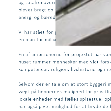
og total­renovering af plejecentret på 
blevet bragt op til nyeste standard på al
energi og bæredygtighed.
Vi har stået for projektering af energi, 
en plan for miljøtiltag og energibesparen
r
En af ambitionerne for projektet har vær
huset rummer mennesker med vidt forskel
kompetencer, religion, livshistorie og int
Selvom der er tale om et stort byggeri m
vægt på beboernes mulighed for privatliv
lokale enheder med fælles spisestue, o
har også givet mulighed for at bryde de