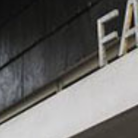
MBYGNING OG
F PLEJECENTERET
bygget i 1970´erne. Faciliteter og
og utidssvarende efter moderne
, der sled unødigt på personalet.
stændig gennemgribende ombygning