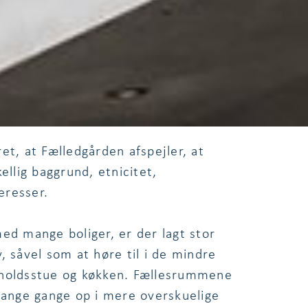
Østerbro i København, som dermed er
le områder - ikke mindst indenfor
el, VVS og ventilation samt udarbejdet
de foranstaltninger ifm. driften.
et, at Fælledgården afspejler, at
lig baggrund, etnicitet,
eresser.
ed mange boliger, er der lagt stor
, såvel som at høre til i de mindre
pholdsstue og køkken. Fællesrummene
 lange gange op i mere overskuelige