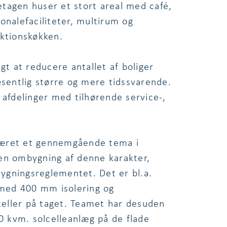
eetagen huser et stort areal med café,
onalefaciliteter, multirum og
uktionskøkken.
 at reducere antallet af boliger
æsentlig større og mere tidssvarende.
 afdelinger med tilhørende service-,
været et gennemgående tema i
en ombygning af denne karakter,
Bygningsreglementet. Det er bl.a.
med 400 mm isolering og
lceller på taget. Teamet har desuden
00 kvm. solcelleanlæg på de flade