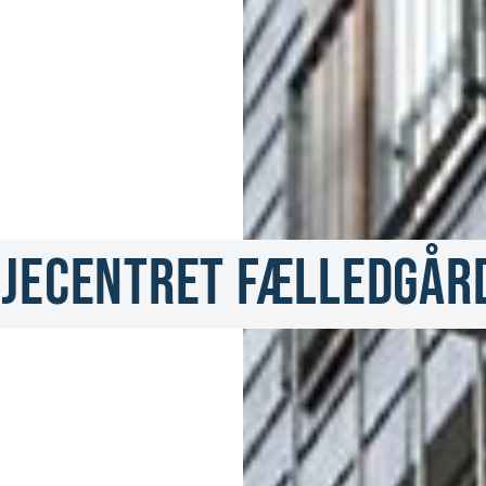
ejecentret Fælledgår