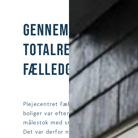
GENNEMGRIBENDE O
TOTALRENOVERING A
FÆLLEDGÅRDEN
Plejecentret Fælledgården er oprindelig 
boliger var efter 30 års brug nedslidte 
målestok med små boliger og lange gange
Det var derfor nødvendigt med en fuld