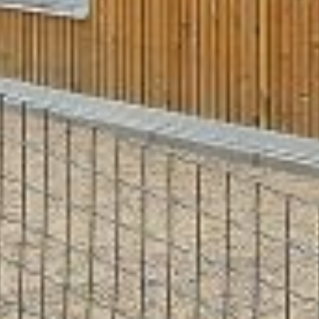
stitutioner er, at leg og bevægelse
l bygningernes indeklima, som vi har
 energikoncepter med fokus på
f energibehov samt projektering og
ggeledelse.
klasse 2015, jf. BR2010, med en
kanisk ventilation m. VGV og