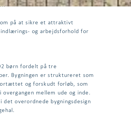
r.
m på at sikre et attraktivt
 indlærings- og arbejdsforhold for
2 børn fordelt på tre
er. Bygningen er struktureret som
ortættet og forskudt forløb, som
r i overgangen mellem ude og inde.
t i det overordnede bygningsdesign
gehal.