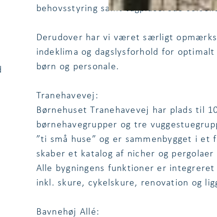
behovsstyring samt tagplacerede solcelle
Derudover har vi været særligt opmærkso
indeklima og dagslysforhold for optimalt
børn og personale.
d
Tranehavevej:
Børnehuset Tranehavevej har plads til 10
børnehavegrupper og tre vuggestuegrupp
”ti små huse” og er sammenbygget i et f
skaber et katalog af nicher og pergolae
Alle bygningens funktioner er integrere
inkl. skure, cykelskure, renovation og lig
Bavnehøj Allé: