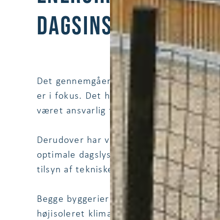
DAGSINSTITUTIONER
Det gennemgående koncept for de 2 dagin
er i fokus. Det har sat skærpede krav ti
været ansvarlig for.
Derudover har vi varetaget udvikling af
optimale dagslysforhold og minimering a
tilsyn af tekniske installationer samt by
Begge byggerier er udført med lavenergi
højisoleret klimaskærm, energiruder, me