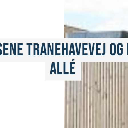
ene Tranehavevej og 
Allé