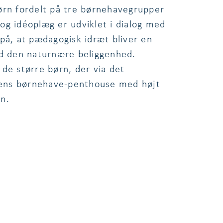
ørn fordelt på tre børnehavegrupper
og idéoplæg er udviklet i dialog med
på, at pædagogisk idræt bliver en
ed den naturnære beliggenhed.
de større børn, der via det
alens børnehave-penthouse med højt
en.
r