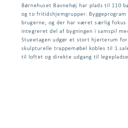
Børnehuset Bavnehøj har plads til 110 b
og to fritidshjemgrupper. Byggeprogram 
brugerne, og der har været særlig fokus 
integreret del af bygningen i samspil m
Stueetagen udgør et stort hjerterum for 
skulpturelle trappemøbel kobles til 1.s
til loftet og direkte udgang til legeplads
relevante reference