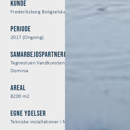
Kunde
Frederiksborg Boligselskab v/KAB
Periode
2017 (Ongoing)
Samarbejdspartnere
Tegnestuen Vandkunsten, BM Byggeindustri og
Dominia
Areal
8200 m2
egne ydelser
Tekniske installationer i form af klimatilpasning