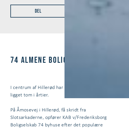
Del
74 ALMENE BOLIGER I HILLERØD
I centrum af Hillerød har en eftertragtet grund
ligget tom i årtier.
På Åmosevej i Hillerød, få skridt fra
Slotsarkaderne, opfører KAB v/Frederiksborg
Boligselskab 74 byhuse efter det populære