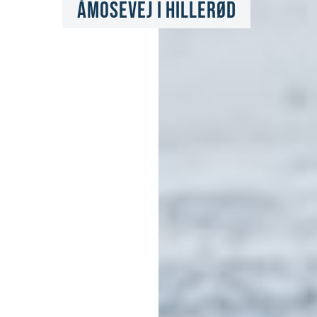
Åmosevej i Hillerød