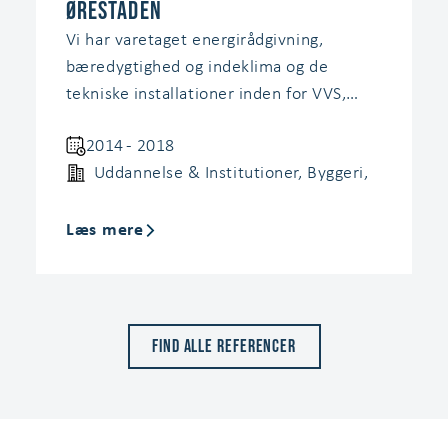
Ørestaden
Vi har varetaget energirådgivning,
bæredygtighed og indeklima og de
tekniske installationer inden for VVS,
ventilation, el, CTS og kloak samt
2014 - 2018
fagtilsyn under byggeriets opførelse.
Uddannelse & Institutioner
,
Byggeri
,
Læs mere
Find alle referencer