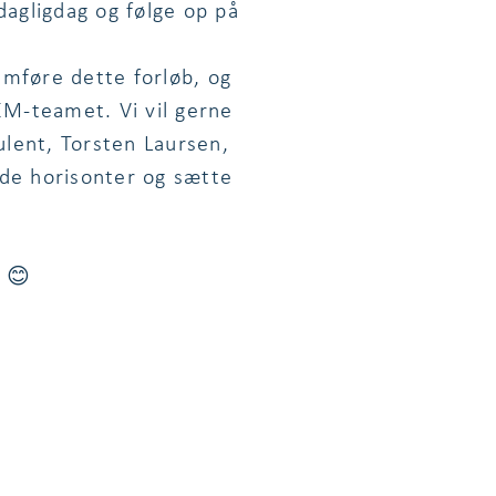
dagligdag og følge op på
emføre dette forløb, og
EM-teamet. Vi vil gerne
sulent, Torsten Laursen,
ide horisonter og sætte
e 😊